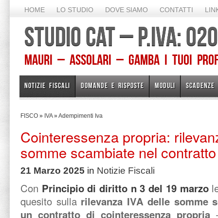
HOME
LO STUDIO
DOVE SIAMO
CONTATTI
LIN
STUDIO CAT – P.IVA: 0
Mauri – Assolari – Gamba I TUOI PROFE
NOTIZIE FISCALI
DOMANDE E RISPOSTE
MODULI
SCADENZE
FISCO
»
IVA
»
Adempimenti Iva
Cointeressenza propria: rilevan
somme scambiate nel contratto
21 Marzo 2025
in
Notizie Fiscali
Con
Principio di diritto n 3 del 19 marzo
le
quesito sulla
rilevanza IVA delle somme s
un contratto di cointeressenza propria
–