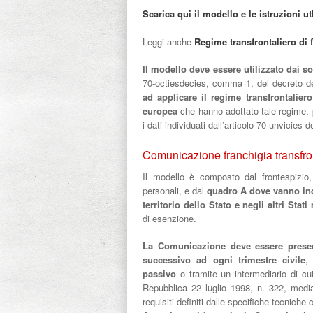
Scarica qui il modello e le istruzioni utl
Leggi anche
Regime transfrontaliero di f
Il modello deve essere utilizzato dai sog
70-octiesdecies, comma 1, del decreto de
ad applicare il regime transfrontaliero
europea
che hanno adottato tale regime, p
i dati individuati dall’articolo 70-unvicies
Comunicazione franchigia transfro
Il modello è composto dal frontespizio, 
personali, e dal
quadro A dove vanno indi
territorio dello Stato e negli altri Sta
di esenzione.
La Comunicazione deve essere prese
successivo ad ogni trimestre civile
,
passivo
o tramite un intermediario di cui
Repubblica 22 luglio 1998, n. 322, median
requisiti definiti dalle specifiche tecnich