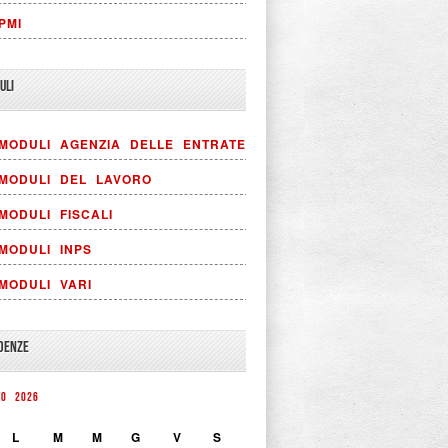
PMI
ULI
MODULI AGENZIA DELLE ENTRATE
MODULI DEL LAVORO
MODULI FISCALI
MODULI INPS
MODULI VARI
DENZE
TO 2026
L
M
M
G
V
S