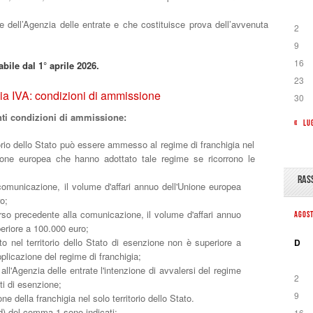
e dell’Agenzia delle entrate e che costituisce prova dell’avvenuta
2
9
16
bile dal 1° aprile 2026.
23
gia IVA: condizioni di ammissione
30
ti condizioni di ammissione:
« LU
torio dello Stato può essere ammesso al regime di franchigia nel
'Unione europea che hanno adottato tale regime se ricorrono le
RAS
 comunicazione, il volume d'affari annuo dell'Unione europea
o;
corso precedente alla comunicazione, il volume d'affari annuo
AGOS
eriore a 100.000 euro;
ato nel territorio dello Stato di esenzione non è superiore a
D
pplicazione del regime di franchigia;
l'Agenzia delle entrate l'intenzione di avvalersi del regime
2
tati di esenzione;
9
ione della franchigia nel solo territorio dello Stato.
 d) del comma 1 sono indicati:
16