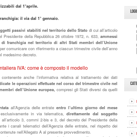
izzabili dal 1°aprile.
LOGI
ranchigia: il via dal 1° gennaio
.
getti passivi stabiliti nel territorio dello Stato
di cui all’articolo
l Presidente della Repubblica 26 ottobre 1972, n. 633,
ammessi
 di franchigia nel territorio di altri Stati membri dell’Unione
er comunicare con riferimento a ciascun trimestre civile dell’anno
 del medesimo decreto.
ntaliera IVA: come è composto il modello
contenente anche l’informativa relativa al trattamento dei dati
cate le operazioni effettuate nel corso del trimestre civile nel
CAT
ti membri dell’Unione europea,
compresi gli Stati diversi da quelli
ntata
all’Agenzia delle entrate
entro l’ultimo giorno del mese
 esclusivamente in via telematica,
direttamente dal soggetto
 all’articolo 3, commi 2-bis e 3, del decreto del Presidente della
te i canali telematici dell’Agenzia delle entrate, nel rispetto dei
e contenute nell’Allegato A al presente provvedimento.