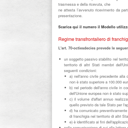
trasmessa e della ricevuta, che
ne attesta l’avvenuto ricevimento da part
presentazione.
Scarica qui il numero il Modello utilizza
Regime transfrontaliero di franchi
L'art. 70-octiesdecies
prevede le seguen
un soggetto passivo stabilito nel terri
territorio di altri Stati membri dell
seguenti condizioni:
a) nell'anno civile precedente alla
non è stato superiore a 100.000 eur
b) nel periodo dell'anno civile in 
dell'Unione europea non è stato sup
c) il volume d'affari annuo realizz
quello previsto da tale Stato per l'a
d) ha comunicato preventivamente al
di franchigia nel territorio di altri S
e) è identificato ai fini dell'applicaz
nella comunicazione di cui alla lettera