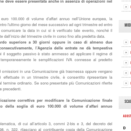
ne deve essere presentata anche in assenza di operazioni nel
 euro 100.000 di volume d’affari annuo nell’Unione europea, la
ro l'ultimo giorno del mese successivo ad ogni trimestre ed entro
MOD
 comunicare la data in cui si è verificato tale evento, nonché il
e dall’inizio del trimestre civile in corso fino alla predetta data.
tardo superiore a 30 giorni oppure in caso di almeno due
consecutivamente, l’Agenzia delle entrate ne dà tempestiva
ui il soggetto passivo è stato ammesso ad applicare il regime di
 temporaneamente le semplificazioni IVA connesse al predetto
i od omissioni in una Comunicazione già trasmessa oppure vengano
 effettuate in un trimestre civile, è consentito ripresentare la
al termine ordinario. Se sono presentate più Comunicazioni riferite
le precedenti.
cazione correttiva per modificare la Comunicazione finale
SCA
to della soglia di euro 100.000 di volume d’affari annuo
AGOS
telematica, di cui all’articolo 3, commi 2-bis e 3, del decreto del
D
98, n. 322, rilasciano al contribuente copia della Comunicazione