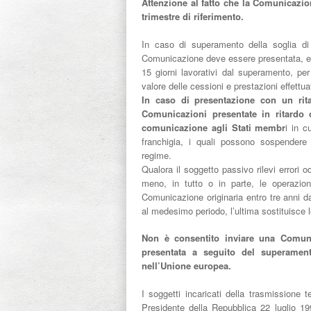
Attenzione al fatto che la Comunicazio
trimestre di riferimento.
In caso di superamento della soglia di
Comunicazione deve essere presentata, ent
15 giorni lavorativi dal superamento, per
valore delle cessioni e prestazioni effettuat
In caso di presentazione con un ri
Comunicazioni presentate in ritardo 
comunicazione agli Stati membr
i in c
franchigia, i quali possono sospendere
regime.
Qualora il soggetto passivo rilevi error
meno, in tutto o in parte, le operazioni
Comunicazione originaria entro tre anni d
al medesimo periodo, l’ultima sostituisce 
Non è consentito inviare una Comuni
presentata a seguito del superamen
nell’Unione europea.
I soggetti incaricati della trasmissione 
Presidente della Repubblica 22 luglio 19