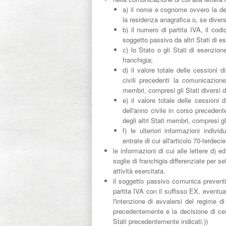
a) il nome e cognome ovvero la deno
la residenza anagrafica o, se divers
b) il numero di partita IVA, il codi
soggetto passivo da altri Stati di es
c) lo Stato o gli Stati di esenzion
franchigia;
d) il valore totale delle cessioni d
civili precedenti la comunicazione,
membri, compresi gli Stati diversi d
e) il valore totale delle cessioni d
dell'anno civile in corso precedent
degli altri Stati membri, compresi gl
f) le ulteriori informazioni indivi
entrate di cui all'articolo 70-terdec
le informazioni di cui alle lettere d)
soglie di franchigia differenziate per se
attività esercitata.
il soggetto passivo comunica preventi
partita IVA con il suffisso EX, eventu
l'intenzione di avvalersi del regime di
precedentemente e la decisione di cess
Stati precedentemente indicati.))