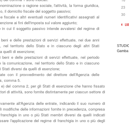
minazione o ragione sociale, l'attività, la forma giuridica,
23
o, il domicilio fiscale del soggetto passivo;
30
ce fiscale e altri eventuali numeri identificativi assegnati al
enzione ai fini dell'imposta sul valore aggiunto;
« LU
e in cui il soggetto passivo intende avvalersi del regime di
i beni e delle prestazioni di servizi effettuate, nei due anni
 nel territorio dello Stato e in ciascuno degli altri Stati
STUDIO 
a quelli di esenzione;
Gamba 
i beni e delle prestazioni di servizi effettuate, nel periodo
e la comunicazione, nel territorio dello Stato e in ciascuno
i Stati diversi da quelli di esenzione;
duate con il provvedimento del direttore dell'Agenzia delle
ies, comma 5.
 ed e) del comma 2, per gli Stati di esenzione che hanno fissato
ttori di attività, sono fornite distintamente per ciascun settore di
vamente all'Agenzia delle entrate, indicando il suo numero di
ali modifiche delle informazioni fornite in precedenza, compresa
 franchigia in uno o più Stati membri diversi da quelli indicati
are l'applicazione del regime di franchigia in uno o più degli