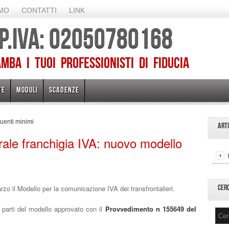
AMO
CONTATTI
LINK
 P.IVA: 02050780168
ba I TUOI PROFESSIONISTI DI FIDUCIA
TE
MODULI
SCADENZE
uenti minimi
ART
ale franchigia IVA: nuovo modello
CER
zo il Modello per la comunicazione IVA dei transfrontalieri.
 parti del modello approvato con il
Provvedimento n 155649 del