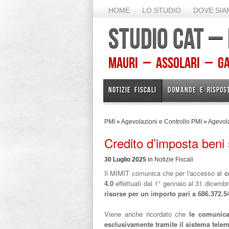
HOME
LO STUDIO
DOVE SI
STUDIO CAT –
Mauri – Assolari – Gam
NOTIZIE FISCALI
DOMANDE E RISPOS
PMI
»
Agevolazioni e Controllo PMI
»
Agevola
Credito d’imposta beni s
30 Luglio 2025
in
Notizie Fiscali
Il MIMIT comunica che per l'accesso al
c
4.0
effettuati dal 1° gennaio al 31 dicembr
risorse per un importo pari a 686.372.54
Viene anche ricordato che
le comunicaz
esclusivamente tramite il sistema tele