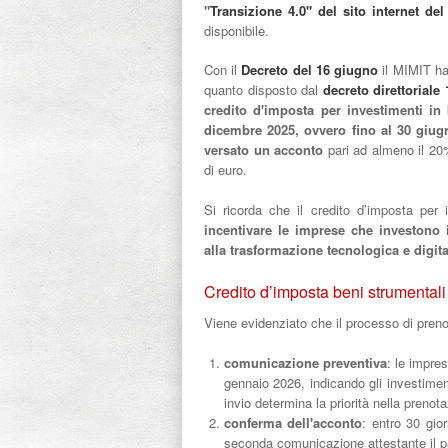
"
Transizione 4.0" del sito internet de
disponibile.
Con il
Decreto del 16 giugno
il MIMIT ha
quanto disposto dal
decreto direttorial
credito d'imposta per investimenti in 
dicembre 2025, ovvero fino al 30 giug
versato un acconto
pari ad almeno il 20%
di euro.
Si ricorda che il credito d’imposta per 
incentivare le imprese che investono i
alla trasformazione tecnologica e digita
Credito d’imposta beni strumentali
Viene evidenziato che il processo di pre
comunicazione preventiva
: le impre
gennaio 2026, indicando gli investimenti
invio determina la priorità nella prenota
conferma dell'acconto
: entro 30 gio
seconda comunicazione attestante il p