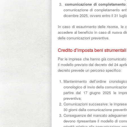
comunicazione di completamento
comunicazione di completamento entro
dicembre 2025, ovvero entro il 31 lugli
In caso di esaurimento delle risorse, le
accedere al beneficio in caso di nuova disp
delle comunicazioni preventive.
Credito d’imposta beni strumentali
Per le imprese che hanno già comunicato i
il modello previsto dal decreto del 24 apr
decreto prevede un percorso specifico:
Mantenimento dell’ordine cronologico
cronologico di invio della comunicazio
partire dal 17 giugno 2025 le impr
preventiva;
Comunicazioni successive: le imprese 
30 giorni dalla comunicazione preventiv
Conseguenze del mancato adeguamento:
devono ripresentare il modello di co
priorità relativa alla comunicazione p