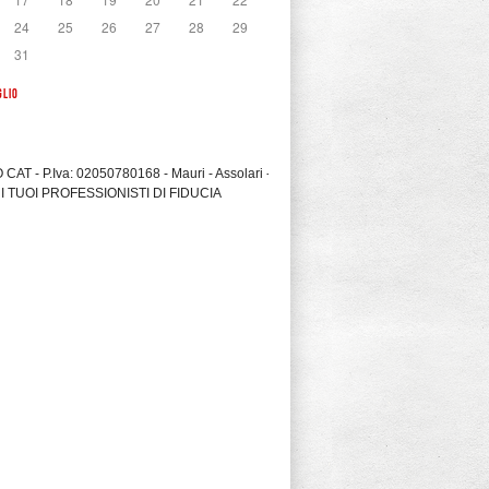
24
25
26
27
28
29
31
GLIO
CAT - P.Iva: 02050780168 - Mauri - Assolari -
I TUOI PROFESSIONISTI DI FIDUCIA