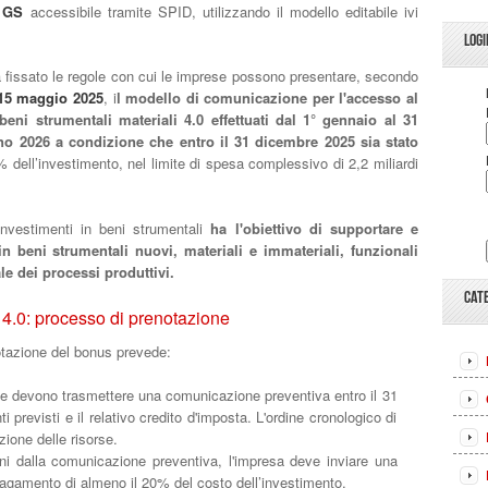
l GS
accessibile tramite SPID, utilizzando il modello editabile ivi
LOGI
 fissato le regole con cui le imprese possono presentare, secondo
e 15 maggio 2025
, i
l modello di comunicazione per l'accesso al
beni strumentali materiali 4.0 effettuati dal 1° gennaio al 31
no 2026 a condizione che entro il 31 dicembre 2025 sia stato
 dell’investimento, nel limite di spesa complessivo di 2,2 miliardi
investimenti in beni strumentali
ha l'obiettivo di supportare e
n beni strumentali nuovi, materiali e immateriali, funzionali
le dei processi produttivi.
CAT
 4.0: processo di prenotazione
notazione del bonus prevede:
se devono trasmettere una comunicazione preventiva entro il 31
 previsti e il relativo credito d'imposta. L'ordine cronologico di
zione delle risorse.
rni dalla comunicazione preventiva, l'impresa deve inviare una
agamento di almeno il 20% del costo dell’investimento.