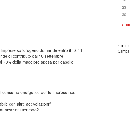
23
30
« LU
STUDIO 
r imprese su idrogeno domande entro il 12.11
Gamba 
de di contributo dal 10 settembre
al 70% della maggiore spesa per gasolio
 il consumo energetico per le imprese neo-
abile con altre agevolazioni?
omunicazioni servono?