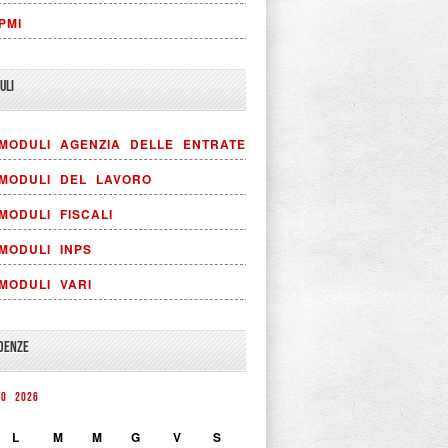
PMI
ULI
MODULI AGENZIA DELLE ENTRATE
MODULI DEL LAVORO
MODULI FISCALI
MODULI INPS
MODULI VARI
DENZE
TO 2026
L
M
M
G
V
S