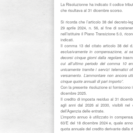
La Risoluzionne ha indicato il codice trib
che risultava al 31 dicembre scorso.
Si ricorda che l’articolo 38 del decreto-l
29 aprile 2024, n. 56, al fine di sostene
nell’istituire il Piano Transizione 5.0, ric
indicati.
Il comma 13 del citato articolo 38 del d
esclusivamente in compensazione, ai sens
decorsi cinque
giorni dalla regolare trasm
cui all’ultimo periodo del comma 10 en
unicamente tramite i servizi telematici off
versamento. L’ammontare non ancora utiliz
cinque quote annuali di pari importo”.
Con la presente risoluzione si forniscono in
dicembre 2025.
Il credito di imposta residuo al 31 dicemb
agli anni dal 2026 al 2030, visibili nel 
dell’Agenzia delle entrate.
L’importo annuo è utilizzato in compensazi
63/E del 18 dicembre 2024 e, quale anno d
quota annuale del credito derivante dalla r