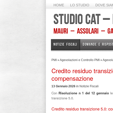
HOME
LO STUDIO
DOVE SI
STUDIO CAT –
Mauri – Assolari – Gam
NOTIZIE FISCALI
DOMANDE E RISPOS
PMI
»
Agevolazioni e Controllo PMI
»
Agevola
Credito residuo transiz
compensazione
13 Gennaio 2026
in
Notizie Fiscali
Con
Risoluzione n 1 del 12 gennaio
l
transizione 5.0.
Credito residuo transizione 5.0: 