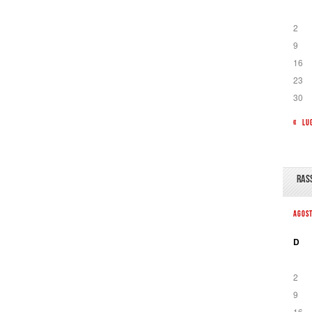
2
9
16
23
30
« LU
RAS
AGOS
D
2
9
16