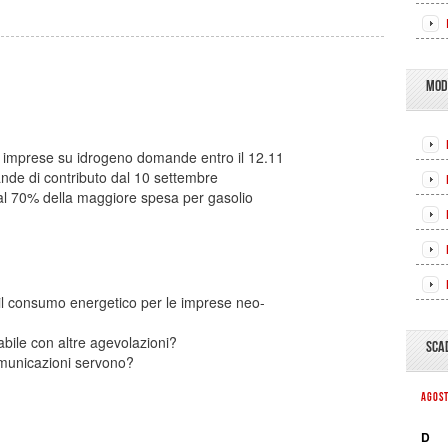
MOD
r imprese su idrogeno domande entro il 12.11
de di contributo dal 10 settembre
al 70% della maggiore spesa per gasolio
 il consumo energetico per le imprese neo-
abile con altre agevolazioni?
SCA
omunicazioni servono?
AGOS
D