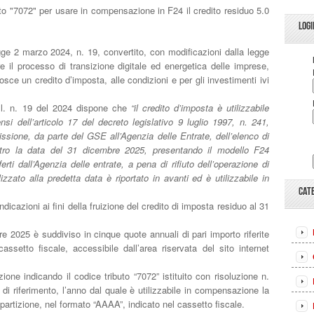
uto "7072" per usare in compensazione in F24 il credito residuo 5.0
LOGI
egge 2 marzo 2024, n. 19, convertito, con modificazioni dalla legge
re il processo di transizione digitale ed energetica delle imprese,
onosce un credito d’imposta, alle condizioni e per gli investimenti ivi
.l. n. 19 del 2024 dispone che
“il credito d’imposta è utilizzabile
i dell’articolo 17 del decreto legislativo 9 luglio 1997, n. 241,
issione, da parte del GSE all’Agenzia delle Entrate, dell’elenco di
tro la data del 31 dicembre 2025, presentando il modello F24
erti dall’Agenzia delle entrate, a pena di rifiuto dell’operazione di
zato alla predetta data è riportato in avanti ed è utilizzabile in
CAT
dicazioni ai fini della fruizione del credito di imposta residuo al 31
re 2025 è suddiviso in cinque quote annuali di pari importo riferite
cassetto fiscale, accessibile dall’area riservata del sito internet
one indicando il codice tributo “7072” istituito con risoluzione n.
i riferimento, l’anno dal quale è utilizzabile in compensazione la
ipartizione, nel formato “AAAA”, indicato nel cassetto fiscale.