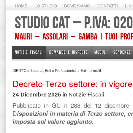
HOME
LO STUDIO
DOVE SIAMO
CONTATTI
LIN
STUDIO CAT – P.IVA: 0
Mauri – Assolari – Gamba I TUOI PROFE
NOTIZIE FISCALI
DOMANDE E RISPOSTE
MODULI
SCADENZE
DIRITTO
»
Societa', Enti e Professionisti
»
Enti no-profit
Decreto Terzo settore: in vigor
24 Dicembre 2025
in
Notizie Fiscali
Pubblicato in GU n 288 del 12 dicembre 
D
isposizioni in materia di Terzo settore, 
imposta sul valore aggiunto.