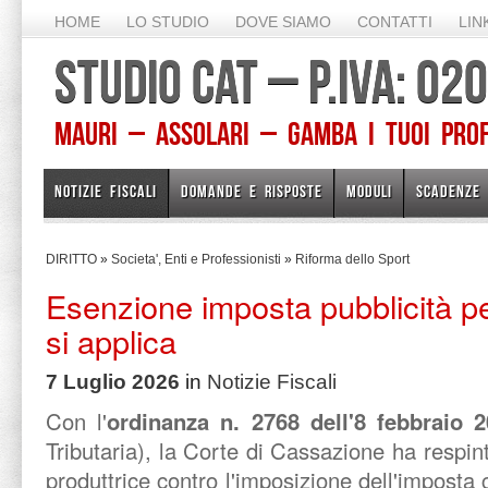
HOME
LO STUDIO
DOVE SIAMO
CONTATTI
LIN
STUDIO CAT – P.IVA: 0
Mauri – Assolari – Gamba I TUOI PROFE
NOTIZIE FISCALI
DOMANDE E RISPOSTE
MODULI
SCADENZE
DIRITTO
»
Societa', Enti e Professionisti
»
Riforma dello Sport
Esenzione imposta pubblicità 
si applica
7 Luglio 2026
in
Notizie Fiscali
Con l'
ordinanza n. 2768 dell'8 febbraio 
Tributaria), la Corte di Cassazione ha respint
produttrice contro l'imposizione dell'imposta