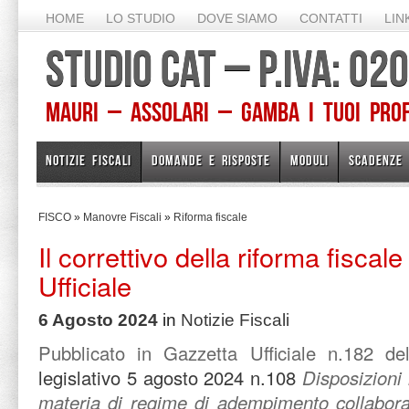
HOME
LO STUDIO
DOVE SIAMO
CONTATTI
LIN
STUDIO CAT – P.IVA: 0
Mauri – Assolari – Gamba I TUOI PROFE
NOTIZIE FISCALI
DOMANDE E RISPOSTE
MODULI
SCADENZE
FISCO
»
Manovre Fiscali
»
Riforma fiscale
Il correttivo della riforma fiscal
Ufficiale
6 Agosto 2024
in
Notizie Fiscali
Pubblicato in Gazzetta Ufficiale n.182 d
legislativo 5 agosto 2024 n.108
Disposizioni 
materia di regime di adempimento collaborat