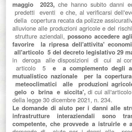
maggio 2023,
che hanno subito danni ec
predetti eventi e che, al verificarsi dell'
della copertura recata da polizze assicurativ
alluvione alle produzioni agricole e del risch
strutture aziendali,
possono accedere agli 
favorire la ripresa dell'attivita' econom
all'articolo 5 del decreto legislativo 29 m
in deroga alle disposizioni di cui al
articolo 5
e a complemento degli ai
mutualistico nazionale per la copertura 
meteoclimatici alle produzioni agricole
gelo o brina e siccita',
di cui all'artico
della legge 30 dicembre 2021, n. 234.
Le domande di aiuto per i danni alle str
infrastrutture interaziendali sono t
competente, che provvede a istruirle e a
domande di aiuto per i danni alle pro