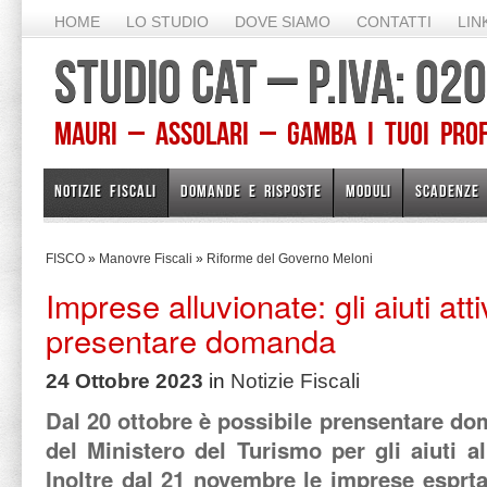
HOME
LO STUDIO
DOVE SIAMO
CONTATTI
LIN
STUDIO CAT – P.IVA: 0
Mauri – Assolari – Gamba I TUOI PROFE
NOTIZIE FISCALI
DOMANDE E RISPOSTE
MODULI
SCADENZE
FISCO
»
Manovre Fiscali
»
Riforme del Governo Meloni
Imprese alluvionate: gli aiuti atti
presentare domanda
24 Ottobre 2023
in
Notizie Fiscali
Dal 20 ottobre è possibile prensentare do
del Ministero del Turismo per gli aiuti al
Inoltre dal 21 novembre le imprese esprta