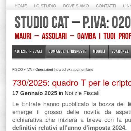
HOME
LO STUDIO
DOVE SIAMO
CONTATTI
LIN
STUDIO CAT – P.IVA: 0
Mauri – Assolari – Gamba I TUOI PROFE
NOTIZIE FISCALI
DOMANDE E RISPOSTE
MODULI
SCADENZE
FISCO
»
IVA
»
Operazioni Intra ed extracomunitarie
730/2025: quadro T per le cripto
17 Gennaio 2025
in
Notizie Fiscali
Le Entrate hanno pubblicato la bozza del
M
emerge il grosso delle novità da aspet
dichiarativa che inizierà a breve con la p
definitivi relativi all'anno d'imposta 2024.