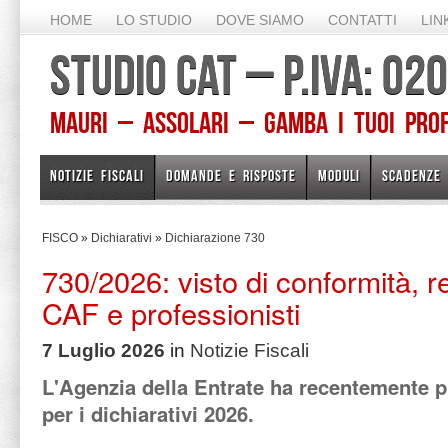
HOME
LO STUDIO
DOVE SIAMO
CONTATTI
LIN
STUDIO CAT – P.IVA: 0
Mauri – Assolari – Gamba I TUOI PROFE
NOTIZIE FISCALI
DOMANDE E RISPOSTE
MODULI
SCADENZE
FISCO
»
Dichiarativi
»
Dichiarazione 730
730/2026: visto di conformità, r
CAF e professionisti
7 Luglio 2026
in
Notizie Fiscali
L'Agenzia della Entrate ha recentemente p
per i dichiarativi 2026.