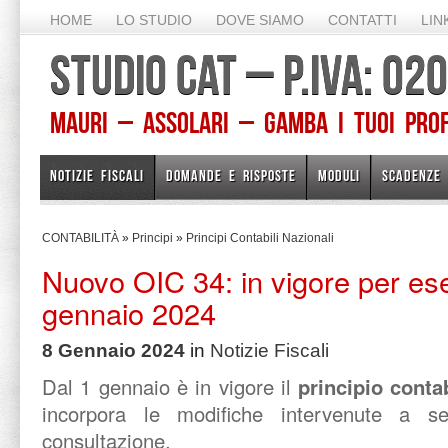
HOME
LO STUDIO
DOVE SIAMO
CONTATTI
LIN
STUDIO CAT – P.IVA: 0
Mauri – Assolari – Gamba I TUOI PROFE
NOTIZIE FISCALI
DOMANDE E RISPOSTE
MODULI
SCADENZE
CONTABILITÀ
»
Principi
»
Principi Contabili Nazionali
Nuovo OIC 34: in vigore per ese
gennaio 2024
8 Gennaio 2024
in
Notizie Fiscali
Dal 1 gennaio è in vigore il
principio contab
incorpora le modifiche intervenute a s
consultazione.