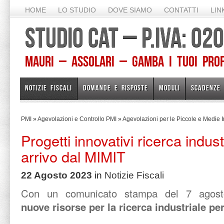
HOME
LO STUDIO
DOVE SIAMO
CONTATTI
LIN
STUDIO CAT – P.IVA: 0
Mauri – Assolari – Gamba I TUOI PROFE
NOTIZIE FISCALI
DOMANDE E RISPOSTE
MODULI
SCADENZE
PMI
»
Agevolazioni e Controllo PMI
»
Agevolazioni per le Piccole e Medie 
Progetti innovativi ricerca indus
arrivo dal MIMIT
22 Agosto 2023
in
Notizie Fiscali
Con un comunicato stampa del 7 agost
nuove
risorse per la ricerca industriale p