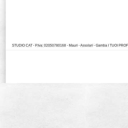
STUDIO CAT - P.Iva: 02050780168 - Mauri - Assolari - Gamba I TUOI PR