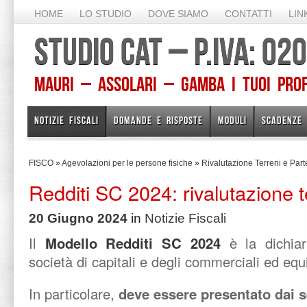
HOME
LO STUDIO
DOVE SIAMO
CONTATTI
LIN
STUDIO CAT – P.IVA: 0
Mauri – Assolari – Gamba I TUOI PROFE
NOTIZIE FISCALI
DOMANDE E RISPOSTE
MODULI
SCADENZE
FISCO
»
Agevolazioni per le persone fisiche
»
Rivalutazione Terreni e Part
Redditi SC 2024: rivalutazione t
20 Giugno 2024
in
Notizie Fiscali
Il
Modello Redditi SC 2024
è la dichiar
società di capitali e degli commerciali ed equi
In particolare,
deve essere presentato dai s