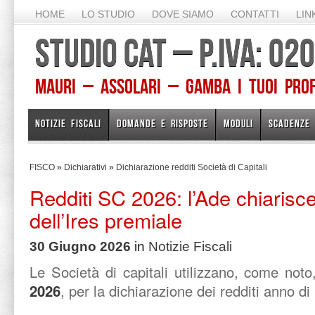
HOME
LO STUDIO
DOVE SIAMO
CONTATTI
LIN
STUDIO CAT – P.IVA: 0
Mauri – Assolari – Gamba I TUOI PROFE
NOTIZIE FISCALI
DOMANDE E RISPOSTE
MODULI
SCADENZE
FISCO
»
Dichiarativi
»
Dichiarazione redditi Società di Capitali
Redditi SC 2026: l’Ade chiarisce
dell’Ires premiale
30 Giugno 2026
in
Notizie Fiscali
Le Società di capitali utilizzano, come noto,
2026
, per la dichiarazione dei redditi anno d