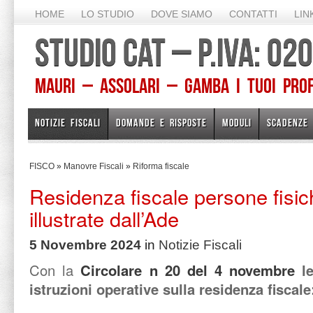
HOME
LO STUDIO
DOVE SIAMO
CONTATTI
LIN
STUDIO CAT – P.IVA: 0
Mauri – Assolari – Gamba I TUOI PROFE
NOTIZIE FISCALI
DOMANDE E RISPOSTE
MODULI
SCADENZE
FISCO
»
Manovre Fiscali
»
Riforma fiscale
Residenza fiscale persone fisic
illustrate dall’Ade
5 Novembre 2024
in
Notizie Fiscali
Con la
Circolare n 20 del 4 novembre
le
istruzioni operative sulla residenza fiscale