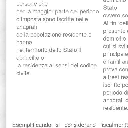
persone che
Stato
per la maggior parte del periodo
ovvero so
d’imposta sono iscritte nelle
Ai fini de
anagrafi
presente 
della popolazione residente o
domicilio 
hanno
cui si svi
nel territorio dello Stato il
principale
domicilio o
e familia
la residenza ai sensi del codice
prova con
civile.
altresì re
iscritte p
periodo d
anagrafi 
residente
Esemplificando si considerano fiscalmente