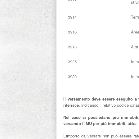
stru
3914
Terr
3916
Aree
3918
Altri
3925
Immo
3930
Immo
Il versamento deve essere eseguito a 
riferisce
, indicando il relativo codice cat
Nel caso si possiedano più immobili,
versando l'IMU per più immobili,
ubicat
L'importo da versare non può essere rate