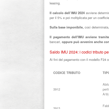
leasing.
Il calcolo dell’IMU 2024
avviene determina
per il 5% e poi moltiplicata per un coeffic
Sulla base imponibile,
così determinata
Il pagamento dell'IMU avviene tramite
bancari,
oppure può avvenire anche con 
Saldo IMU 2024: i codici tributo p
Ai fini del pagamento con il modello F24 oc
CODICE TRIBUTO
TIP
Abit
3912
pert
A/9)
Fabb
3913