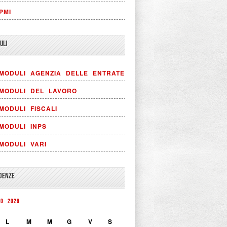
PMI
ULI
MODULI AGENZIA DELLE ENTRATE
MODULI DEL LAVORO
MODULI FISCALI
MODULI INPS
MODULI VARI
DENZE
TO 2026
L
M
M
G
V
S