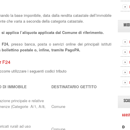
ndo la base imponibile, data dalla rendita catastale dell’immobile
iente che varia a seconda della categoria catastale.
MOD
,
si applica l’aliquota applicata dal Comune di riferimento.
 F24,
presso banca, posta o servizi online dei principali istituti
bollettino postale o, infine, tramite PagoPA.
er F24
corre utilizzare i seguenti codici tributo
O DI IMMOBILE
DESTINATARIO GETTITO
azione principale e relative
SCA
inenze (Categorie A/1, A/8,
Comune
AGOS
ricati rurali ad uso
D
Comune