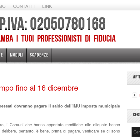
AMO
CONTATTI
LINK
 P.IVA: 02050780168
ba I TUOI PROFESSIONISTI DI FIDUCIA
TE
MODULI
SCADENZE
ART
mpo fino al 16 dicembre
teressati dovranno pagare il saldo dell'IMU imposta municipale
CER
rso, i Comuni che hanno apportato modifiche alle aliquote hanno
 delibere, pertanto, è bene, prima di pagare, verificare se ci sono