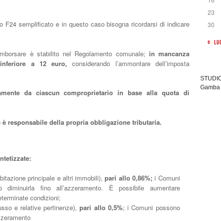
23
llo F24 semplificato e in questo caso bisogna ricordarsi di indicare
30
« LU
mborsare è stabilito nel Regolamento comunale;
in mancanza
inferiore a 12 euro,
considerando l’ammontare dell’imposta
STUDIO 
Gamba 
mente da ciascun comproprietario in base alla quota di
 è responsabile della propria obbligazione tributaria.
ntetizzate:
bitazione principale e altri immobili),
pari allo 0,86%;
i Comuni
o diminuirla fino all’azzeramento. È possibile aumentare
 determinate condizioni;
usso e relative pertinenze),
pari allo 0,5%
; i Comuni possono
azzeramento