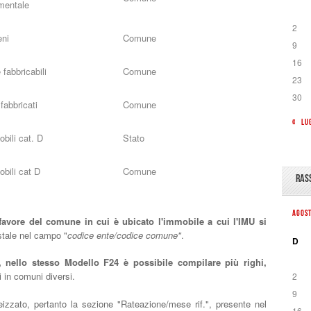
mentale
2
eni
Comune
9
16
 fabbricabili
Comune
23
30
 fabbricati
Comune
« LU
bili cat. D
Stato
bili cat D
Comune
RAS
AGOS
favore del comune in cui è ubicato l'immobile a cui l'IMU si
astale nel campo "
codice ente/codice comune"
.
D
 nello stesso Modello F24 è possibile compilare più righi,
i in comuni diversi.
2
9
izzato, pertanto la sezione "Rateazione/mese rif.", presente nel
16