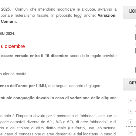
 2025
, i Comuni che intendono modificare le aliquote, avranno la
LOGI
l portale federalismo fiscale, in proposito leggi anche:
Variazioni
 i Comuni
.
IMU 2024.
 16 dicembre
 essere versato entro il 16 dicembre
secondo le regole previste
o alcune novità.
CAT
denza dell’anno per l’IMU,
che segue l'acconto di giugno.
entuale conguaglio dovuto in caso di variazione delle aliquote
iamolo è l’imposta dovuta per il possesso di fabbricati, escluse le
tegorie catastali diverse da A/1, A/8 e A/9, di aree fabbricabili e di
io o dal titolare di altro diritto reale (usufrutto, uso, abitazione,
nel caso di concessione di aree demaniali e dal locatario in caso di