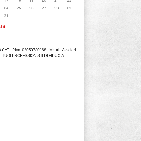
24
25
26
27
28
29
31
GLIO
CAT - P.Iva: 02050780168 - Mauri - Assolari -
I TUOI PROFESSIONISTI DI FIDUCIA