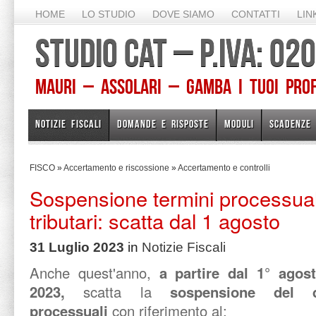
HOME
LO STUDIO
DOVE SIAMO
CONTATTI
LIN
STUDIO CAT – P.IVA: 0
Mauri – Assolari – Gamba I TUOI PROFE
NOTIZIE FISCALI
DOMANDE E RISPOSTE
MODULI
SCADENZE
FISCO
»
Accertamento e riscossione
»
Accertamento e controlli
Sospensione termini processual
tributari: scatta dal 1 agosto
31 Luglio 2023
in
Notizie Fiscali
Anche quest'anno,
a partire dal 1° agost
2023,
scatta la
sospensione del 
processuali
con riferimento al: