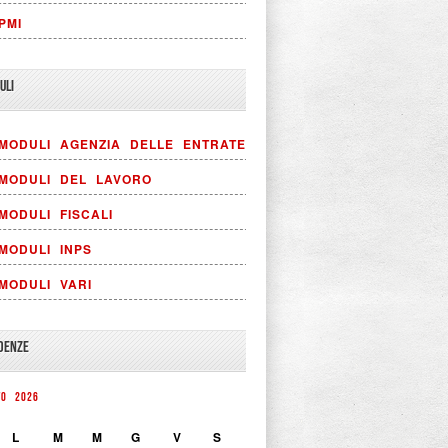
PMI
ULI
MODULI AGENZIA DELLE ENTRATE
MODULI DEL LAVORO
MODULI FISCALI
MODULI INPS
MODULI VARI
DENZE
TO 2026
L
M
M
G
V
S