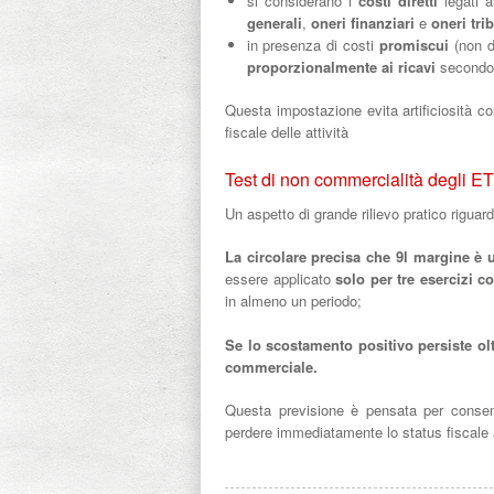
si considerano i
costi diretti
legati al
generali
,
oneri finanziari
e
oneri trib
in presenza di costi
promiscui
(non di
proporzionalmente ai ricavi
secondo c
Questa impostazione evita artificiosità c
fiscale delle attività
Test di non commercialità degli ET
Un aspetto di grande rilievo pratico riguard
La circolare precisa che 9l margine è 
essere applicato
solo per tre esercizi c
in almeno un periodo;
Se lo scostamento positivo persiste olt
commerciale.
Questa previsione è pensata per consent
perdere immediatamente lo status fiscale