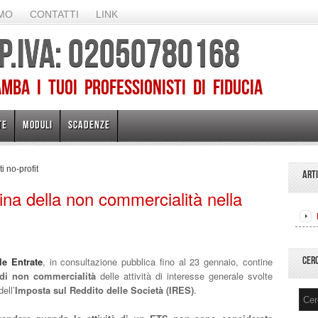
AMO
CONTATTI
LINK
 P.IVA: 02050780168
ba I TUOI PROFESSIONISTI DI FIDUCIA
TE
MODULI
SCADENZE
i no-profit
ART
lina della non commercialità nella
CER
le Entrate
, in consultazione pubblica fino al 23 gennaio, contine
i di non commercialità
delle attività di interesse generale svolte
dell’
Imposta sul Reddito delle Società (IRES)
.