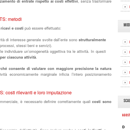
amento di entrate rispetto ai costi effettivi
, senza trasformare
e
ETS: metodi
MOD
ricavi e costi
può essere effettuato:
vità di interesse generale svolte dall’ente sono
strutturalmente
processi, stessi beni e servizi).
e individuare un’omogeneità oggettiva tra le attività. In questi
 per ciascuna attività
.
rché consente di valutare con maggiore precisione la natura
ività economicamente marginale inficia l’intero posizionamento
: costi rilevanti e loro imputazione
SCA
ommerciale, è necessario definire correttamente quali
costi sono
AGOS
D