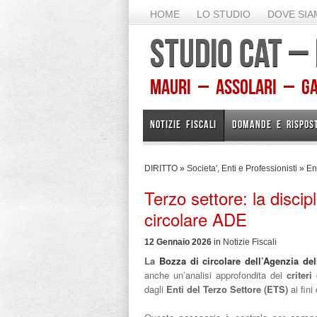
HOME
LO STUDIO
DOVE SI
STUDIO CAT –
Mauri – Assolari – Gam
NOTIZIE FISCALI
DOMANDE E RISPOS
DIRITTO
»
Societa', Enti e Professionisti
»
Ent
Terzo settore: la discip
circolare ADE
12 Gennaio 2026
in
Notizie Fiscali
La
Bozza di circolare dell’Agenzia del
anche un’analisi approfondita dei
criter
dagli
Enti del Terzo Settore (ETS)
ai fini 