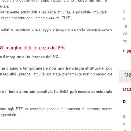
l’esercizio dell’attività. Sono inclusi anche i
costi indiretti e
utari
;
rettamente attribuibili a un’unica attività), è possibile imputarli
2
riteri coerenti con l’articolo 144 del TUIR.
9
16
ontabili e favorisce una maggiore trasparenza nella determinazione
23
30
S: margine di tolleranza del 6 %
« LU
a il
margine di tolleranza del 6 %
.
una clausola temporanea e non una franchigia strutturale:
può
onsecutivi
, purché l’attività sia stata pienamente non commerciale
RAS
AGOS
re il terzo anno consecutivo, l’attività può essere considerata
D
ire agli ETS di assorbire piccole fluttuazioni di mercato senza
 agevolato.
2
9
16