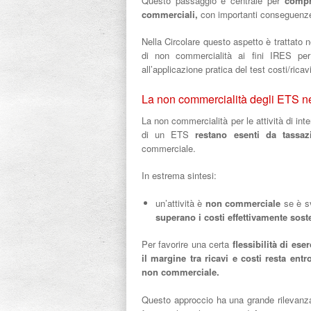
Questo passaggio è centrale per
compr
commerciali,
con importanti conseguenze 
Nella Circolare questo aspetto è trattato 
di non commercialità ai fini IRES per l
all’applicazione pratica del test costi/ricav
La non commercialità degli ETS n
La non commercialità per le attività di in
di un ETS
restano esenti da tassa
commerciale.
In estrema sintesi:
un’attività è
non commerciale
se è s
superano i costi effettivamente sost
Per favorire una certa
flessibilità di eser
il margine tra ricavi e costi resta entr
non commerciale.
Questo approccio ha una grande rilevanza