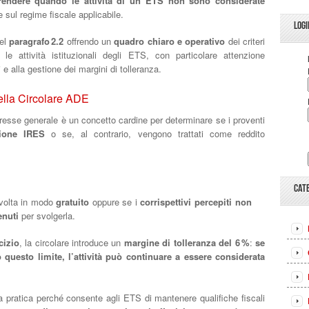
endere quando le attività di un ETS non sono considerate
sul regime fiscale applicabile.
LOGI
nel
paragrafo 2.2
offrendo un
quadro chiaro e operativo
dei criteri
e attività istituzionali degli ETS, con particolare attenzione
i e alla gestione dei margini di tolleranza.
ella Circolare ADE
teresse generale è un concetto cardine per determinare se i proventi
zione IRES
o se, al contrario, vengono trattati come reddito
CAT
volta in modo
gratuito
oppure se i
corrispettivi percepiti non
enuti
per svolgerla.
cizio
, la circolare introduce un
margine di tolleranza del 6 %
:
se
o questo limite, l’attività può continuare a essere considerata
 pratica perché consente agli ETS di mantenere qualifiche fiscali