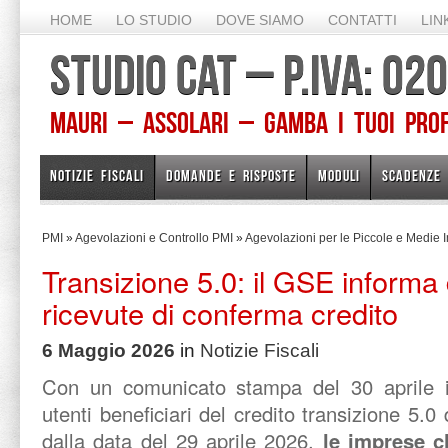
HOME
LO STUDIO
DOVE SIAMO
CONTATTI
LIN
STUDIO CAT – P.IVA: 0
Mauri – Assolari – Gamba I TUOI PROFE
NOTIZIE FISCALI
DOMANDE E RISPOSTE
MODULI
SCADENZE
PMI
»
Agevolazioni e Controllo PMI
»
Agevolazioni per le Piccole e Medie 
Transizione 5.0: il GSE informa d
ricevute di conferma credito
6 Maggio 2026
in
Notizie Fiscali
Con un comunicato stampa del 30 aprile i
utenti beneficiari del credito transizione 5.0
dalla data del 29 aprile 2026,
le imprese c