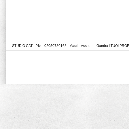
STUDIO CAT - P.Iva: 02050780168 - Mauri - Assolari - Gamba I TUOI PR