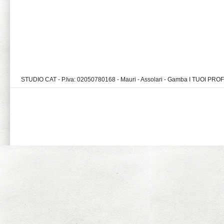
STUDIO CAT - P.Iva: 02050780168 - Mauri - Assolari - Gamba I TUOI PR