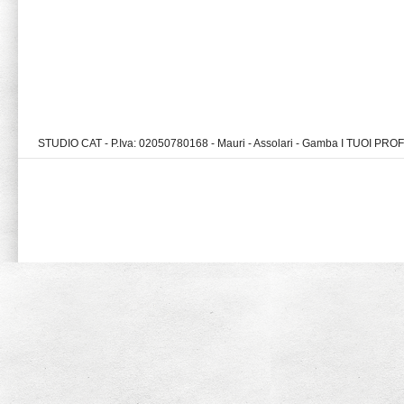
STUDIO CAT - P.Iva: 02050780168 - Mauri - Assolari - Gamba I TUOI PR