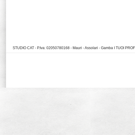
STUDIO CAT - P.Iva: 02050780168 - Mauri - Assolari - Gamba I TUOI PR