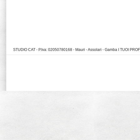
STUDIO CAT - P.Iva: 02050780168 - Mauri - Assolari - Gamba I TUOI PR