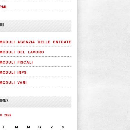
PMI
ULI
MODULI AGENZIA DELLE ENTRATE
MODULI DEL LAVORO
MODULI FISCALI
MODULI INPS
MODULI VARI
DENZE
TO 2026
L
M
M
G
V
S