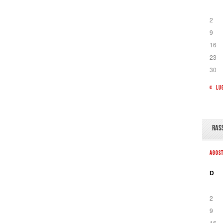
2
9
16
23
30
« LU
RAS
AGOS
D
2
9
16