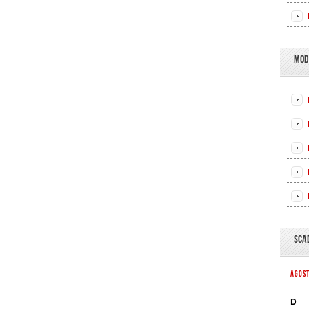
MOD
SCA
AGOS
D