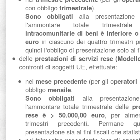
con obbligo
trimestrale
).
Sono obbligati
alla presentazione 
l'ammontare totale trimestra
intracomunitarie di beni è inferiore o
euro
in ciascuno dei quattro trimestri 
quindi l'obbligo di presentazione solo ai fin
delle
prestazioni di servizi rese (Model
confronti di soggetti UE, effettuate:
nel
mese precedente
(per gli o
peratori
obbligo
mensile
.
Sono obbligati
alla presentazion
l'ammontare totale trimestrale delle
pr
rese è > 50.000,00 euro
, per alme
trimestri precedenti
.
Permane qui
presentazione sia ai fini fiscali che statist