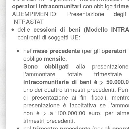
operatori intracomunitari
con obbligo
trime
ADEMPIMENTO:
Presentazione degli 
INTRASTAT
delle
cessioni di beni (Modello INTR
confronti di soggetti UE:
nel
mese precedente
(per gli o
peratori
obbligo
mensile
.
Sono obbligati
alla presentazion
l'ammontare totale trimestra
intracomunitarie di beni è > 50.000,
uno dei quattro trimestri precedenti
.
Perm
di presentazione ai fini fiscali, mentre
presentazione è facoltativa se l'ammon
non è > a 100.000,00 euro, per alme
trimestri precedenti.
nel
trimestre precedente
(per gli
opera