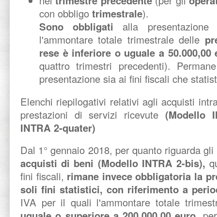
nel
trimestre precedente
(per gli
opera
con obbligo
trimestrale
).
Sono obbligati
alla presentazione 
l'ammontare totale trimestrale delle
pr
rese
è inferiore o uguale a 50.000,00 
quattro trimestri precedenti). Permane
presentazione sia ai fini fiscali che statist
Elenchi riepilogativi relativi agli acquisti int
prestazioni di servizi ricevute
(Modello 
INTRA 2-quater)
Dal 1° gennaio 2018, per quanto riguarda gli e
acquisti di beni (Modello INTRA 2-bis),
q
fini fiscali,
rimane invece obbligatoria la pr
soli fini statistici,
con riferimento a perio
IVA per il quali l'ammontare totale trimestr
uguale o superiore a 200.000,00 euro
, pe