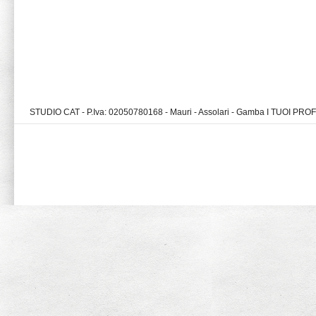
STUDIO CAT - P.Iva: 02050780168 - Mauri - Assolari - Gamba I TUOI PR