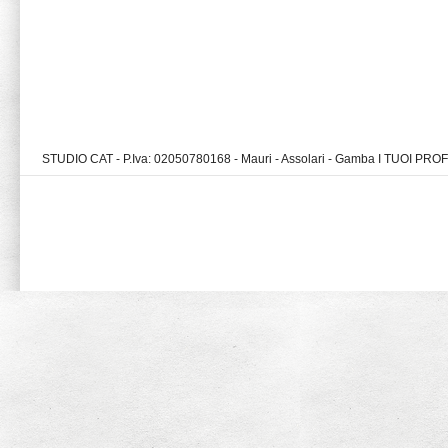
STUDIO CAT - P.Iva: 02050780168 - Mauri - Assolari - Gamba I TUOI PR