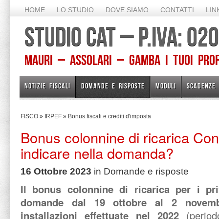
HOME
LO STUDIO
DOVE SIAMO
CONTATTI
LIN
STUDIO CAT – P.IVA: 0
Mauri – Assolari – Gamba I TUOI PROFE
NOTIZIE FISCALI
DOMANDE E RISPOSTE
MODULI
SCADENZE
FISCO
»
IRPEF
»
Bonus fiscali e crediti d'imposta
Bonus colonnine di ricarica Co
indicare nella domanda?
16 Ottobre 2023
in
Domande e risposte
Il bonus colonnine di ricarica per i pr
domande dal 19 ottobre al 2 novem
installazioni effettuate nel 2022
(perio