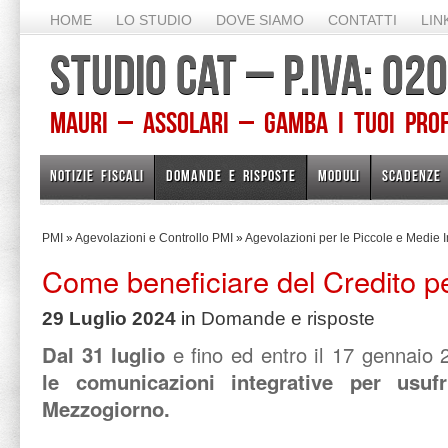
HOME
LO STUDIO
DOVE SIAMO
CONTATTI
LIN
STUDIO CAT – P.IVA: 0
Mauri – Assolari – Gamba I TUOI PROFE
NOTIZIE FISCALI
DOMANDE E RISPOSTE
MODULI
SCADENZE
PMI
»
Agevolazioni e Controllo PMI
»
Agevolazioni per le Piccole e Medie 
Come beneficiare del Credito p
29 Luglio 2024
in
Domande e risposte
Dal 31 luglio
e fino ed entro il 17 gennaio 
le comunicazioni integrative per usuf
Mezzogiorno.