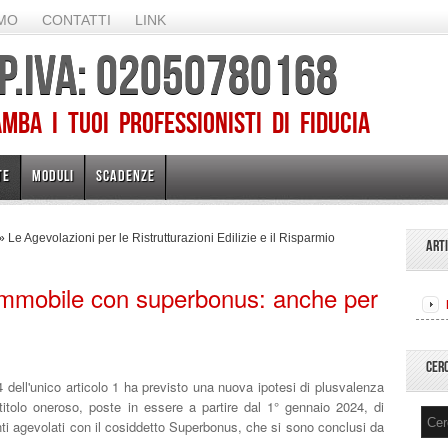
AMO
CONTATTI
LINK
 P.IVA: 02050780168
ba I TUOI PROFESSIONISTI DI FIDUCIA
TE
MODULI
SCADENZE
»
Le Agevolazioni per le Ristrutturazioni Edilizie e il Risparmio
ART
immobile con superbonus: anche per
CER
 dell'unico articolo 1
ha previsto una nuova ipotesi di plusvalenza
titolo oneroso, poste in essere a partire dal 1° gennaio 2024, di
nti agevolati con il cosiddetto Superbonus, che si sono conclusi da