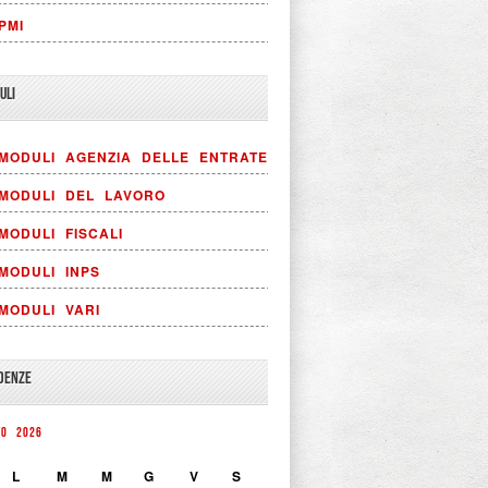
PMI
ULI
MODULI AGENZIA DELLE ENTRATE
MODULI DEL LAVORO
MODULI FISCALI
MODULI INPS
MODULI VARI
DENZE
TO 2026
L
M
M
G
V
S