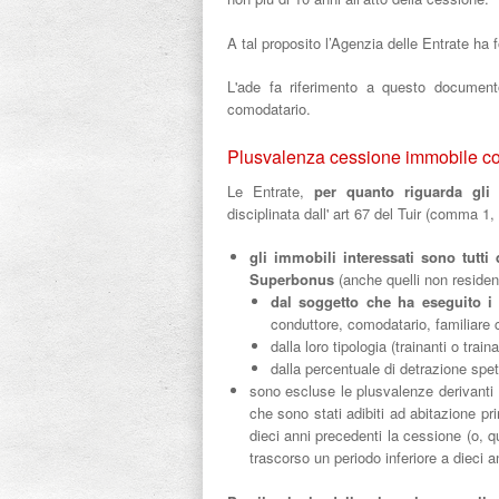
A tal proposito l’Agenzia delle Entrate ha 
L'ade fa riferimento a questo document
comodatario.
Plusvalenza cessione immobile co
Le Entrate,
per quanto riguarda gli 
disciplinata dall' art 67
del Tuir (comma 1, 
gli immobili interessati
sono tutti 
Superbonus
(anche quelli non residen
dal soggetto che ha eseguito i
conduttore, comodatario, familiare
dalla loro tipologia (trainanti o traina
dalla percentuale di detrazione spet
sono escluse le plusvalenze derivanti 
che sono stati adibiti ad abitazione pri
dieci anni precedenti la cessione (o, q
trascorso un periodo inferiore a dieci an