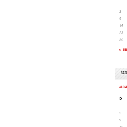
2
9
16
23
30
« LU
RAS
AGOS
D
2
9
16