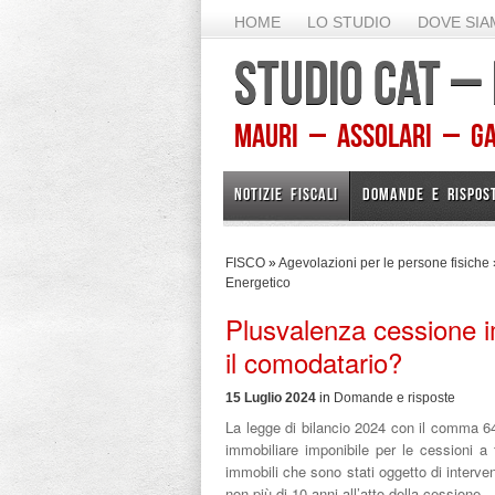
HOME
LO STUDIO
DOVE SI
STUDIO CAT –
Mauri – Assolari – Gam
NOTIZIE FISCALI
DOMANDE E RISPOS
FISCO
»
Agevolazioni per le persone fisiche
Energetico
Plusvalenza cessione 
il comodatario?
15 Luglio 2024
in
Domande e risposte
La legge di bilancio 2024 con il comma 64
immobiliare imponibile per le cessioni a 
immobili che sono stati oggetto di interve
non più di 10 anni all’atto della cessione.