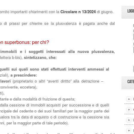
LOGI
fornito importanti chiarimenti con la
Circolare n 13/2024
di giugno.
o di prassi per chierire se la plusvalenza è pagata anche dal
n superbonus: per chi?
immobili e i soggetti interessati alla nuova plusvalenza,
lettera b-bis),
sintetizzano, che:
quelli sui quali sono stati effettuati interventi ammessi al
ziali),
a prescindere:
 lavori
(proprietario o altri “aventi diritto” alla detrazione –
CAT
 convivente, eccetera),
ti),
tante e dalla modalità di fruizione di questa;
dalla cessione di immobili acquisiti per successione e di quelli
ncipale del cedente o dei suoi familiari per la maggior parte dei
ualora tra la data di acquisto o di costruzione e la cessione sia
ni, per la maggior parte di tale periodo).