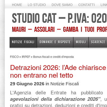
HOME
LO STUDIO
DOVE SIAMO
CONTATTI
LIN
STUDIO CAT – P.IVA: 0
Mauri – Assolari – Gamba I TUOI PROFE
NOTIZIE FISCALI
DOMANDE E RISPOSTE
MODULI
SCADENZE
FISCO
»
IRPEF
»
Bonus fiscali e crediti d'imposta
Detrazioni 2026: l’Ade chiarisc
non entrano nel tetto
29 Giugno 2026
in
Notizie Fiscali
L'Agenzia delle Entrate ha pubblicato
agevolazioni della dichiarazione 2026"
, 
pratici su detrazioni, deduzioni e crediti d'im