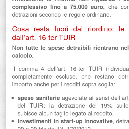
complessivo fino a 75.000 euro,
che cont
detrazioni secondo le regole ordinarie.
Cosa resta fuori dal riordino: le 
dall’art. 16-ter TUIR
N
on tutte le spese detraibili rientrano 
calcolo.
Il comma 4 dell'art. 16-ter TUIR individua
completamente escluse, che restano detrai
importo anche per i redditi sopra soglia:
spese sanitarie
agevolate ai sensi dell'art
del TUIR: la detrazione del 19% sull
subisce alcun taglio legato al reddito.
investimenti in start-up innovative
, detra
29 e 29-bis del DL 179/2012.