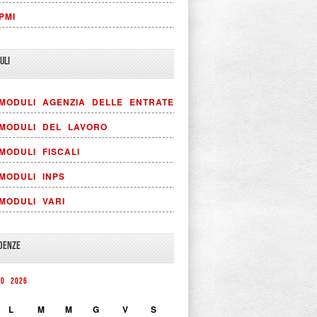
PMI
ULI
MODULI AGENZIA DELLE ENTRATE
MODULI DEL LAVORO
MODULI FISCALI
MODULI INPS
MODULI VARI
DENZE
TO 2026
L
M
M
G
V
S