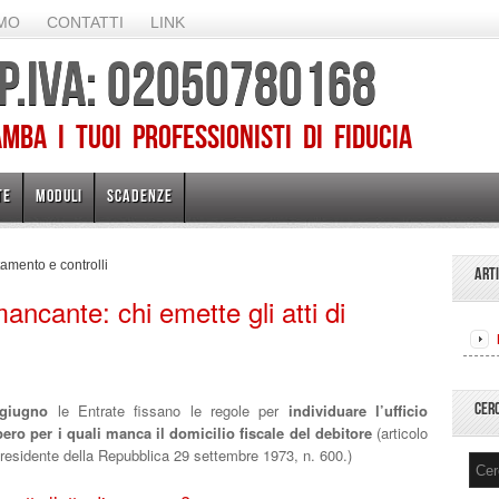
AMO
CONTATTI
LINK
 P.IVA: 02050780168
ba I TUOI PROFESSIONISTI DI FIDUCIA
TE
MODULI
SCADENZE
amento e controlli
ART
ancante: chi emette gli atti di
CER
giugno
le Entrate fissano le regole per
individuare l’ufficio
ero per i quali manca il domicilio fiscale del debitore
(articolo
Presidente della Repubblica 29 settembre 1973, n. 600.)