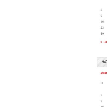
2
9
16
23
30
« LU
RAS
AGOS
D
2
9
16