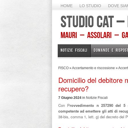
HOME
LO STUDIO
DOVE SI
STUDIO CAT –
Mauri – Assolari – Gam
NOTIZIE FISCALI
DOMANDE E RISPOS
FISCO
»
Accertamento e riscossione
»
Accert
Domicilio del debitore m
recupero?
7 Giugno 2024
in
Notizie Fiscali
Con P
rovvedimento n 257290 del 5 
competente ad emettere gli atti di recup
38-bis, comma 1, lett. g) del decreto del 