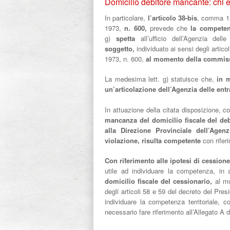
Domicilio debitore mancante: chi e
In particolare,
l’articolo 38-bis
, comma 1,
1973,
n. 600,
prevede che
la
competen
g)
spetta
all’ufficio dell’Agenzia dell
soggetto,
individuato ai sensi degli artic
1973, n. 600,
al momento della commiss
La medesima lett. g) statuisce che,
in m
un’articolazione dell’Agenzia delle ent
In attuazione della citata disposizione,
mancanza del domicilio fiscale
del de
alla Direzione Provinciale dell’Agen
violazione, risulta competente
con rife
Con riferimento alle ipotesi di cessione
utile ad individuare la competenza, in 
domicilio fiscale del cessionario,
al mo
degli articoli 58 e 59 del decreto del Pre
individuare la competenza territoriale, 
necessario fare riferimento all’Allegato A