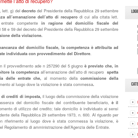
mette l’atto di recupero?
 lett. g) del
decreto
del Presidente della Repubblica 29 settembre
LOGI
za all’emanazione dell’atto di recupero
di cui alla citata lett.
e entrate competente
in ragione del domicilio fiscale del
oli 58 e 59 del decreto del Presidente della Repubblica 29 settembre
ione della violazione.
ancanza del domicilio fiscale, la competenza è attribuita ad
rate individuata con provvedimento del Direttore
.
 con il provvedimento ade n 257290 del 5 giugno
è previsto che,
in
bitore la competenza
all’emanazione dell’atto di recupero
spetta
zia delle entrate che,
al momento della
commissione della
rimento al luogo dove la violazione è stata commessa
.
CAT
 di crediti di imposta,
il luogo della commissione della violazione
assenza del domicilio fiscale del contribuente beneficiario,
è il
mento di utilizzo del credito; tale domicilio è individuato ai sensi
sidente della Repubblica 29 settembre 1973, n. 600. Al riguardo per
con riferimento al luogo dove è stata commessa la violazione, è
 del Regolamento di amministrazione dell’Agenzia delle Entrate.