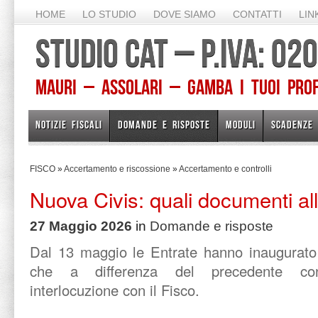
HOME
LO STUDIO
DOVE SIAMO
CONTATTI
LIN
STUDIO CAT – P.IVA: 0
Mauri – Assolari – Gamba I TUOI PROFE
NOTIZIE FISCALI
DOMANDE E RISPOSTE
MODULI
SCADENZE
FISCO
»
Accertamento e riscossione
»
Accertamento e controlli
Nuova Civis: quali documenti al
27 Maggio 2026
in
Domande e risposte
Dal 13 maggio le Entrate hanno inaugurato 
che a differenza del precedente co
interlocuzione con il Fisco.