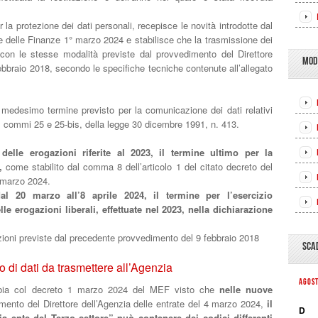
 la protezione dei dati personali, recepisce le novità introdotte dal
 e delle Finanze 1° marzo 2024 e stabilisce che la trasmissione dei
ta con le stesse modalità previste dal provvedimento del Direttore
MOD
febbraio 2018, secondo le specifiche tecniche contenute all’allegato
 medesimo termine previsto per la comunicazione dei dati relativi
 78, commi 25 e 25-bis, della legge 30 dicembre 1991, n. 413.
elle erogazioni riferite al 2023, il termine ultimo per la
,
come stabilito dal comma 8 dell’articolo 1 del citato decreto del
 marzo 2024.
dal 20 marzo all’8 aprile 2024, il termine per l’esercizio
lle erogazioni liberali, effettuate nel 2023, nella dichiarazione
zioni previste dal precedente provvedimento del 9 febbraio 2018
SCA
o di dati da trasmettere all’Agenzia
AGOS
ia col decreto 1 marzo 2024 del MEF visto che
nelle nuove
imento del Direttore dell’Agenzia delle entrate del 4 marzo 2024,
il
D
a ente del Terzo settore” può contenere dei codici differenti