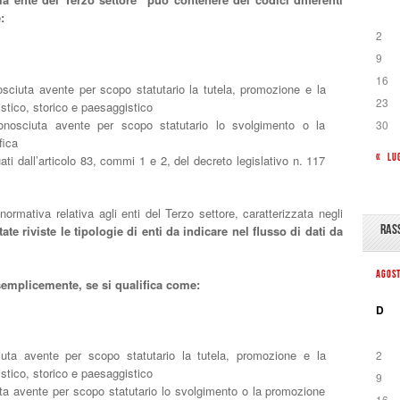
:
2
9
16
sciuta avente per scopo statutario la tutela, promozione e la
23
istico, storico e paesaggistico
nosciuta avente per scopo statutario lo svolgimento o la
30
fica
« LU
uati dall’articolo 83, commi 1 e 2, del decreto legislativo n. 117
ormativa relativa agli enti del Terzo settore, caratterizzata negli
RAS
ate riviste le tipologie di enti da indicare nel flusso di dati da
AGOS
semplicemente, se si qualifica come:
D
uta avente per scopo statutario la tutela, promozione e la
2
istico, storico e paesaggistico
9
ta avente per scopo statutario lo svolgimento o la promozione
16