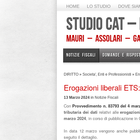
HOME
LO STUDIO
DOVE SI
STUDIO CAT –
Mauri – Assolari – Gam
NOTIZIE FISCALI
DOMANDE E RISPOS
DIRITTO
»
Societa', Enti e Professionisti
»
Ent
Erogazioni liberali ETS:
13 Marzo 2024
in
Notizie Fiscali
Con
Provvedimento n. 83793 del 4 mar
tributaria dei
dati
relativi alle
erogazioni
marzo 2024
, in corso di pubblicazione in 
In data 12 marzo vengono anche pubblica
seguito il dettaglio.