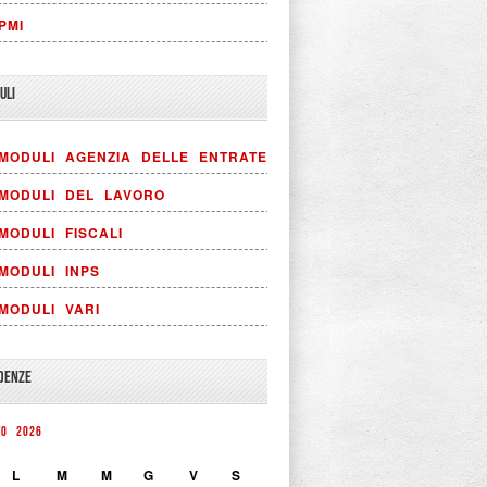
PMI
ULI
MODULI AGENZIA DELLE ENTRATE
MODULI DEL LAVORO
MODULI FISCALI
MODULI INPS
MODULI VARI
DENZE
TO 2026
L
M
M
G
V
S