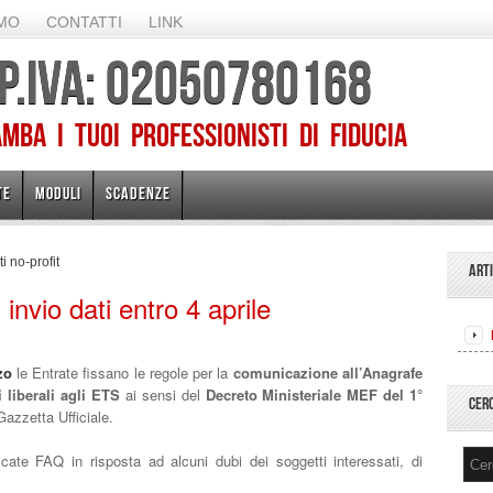
AMO
CONTATTI
LINK
 P.IVA: 02050780168
ba I TUOI PROFESSIONISTI DI FIDUCIA
TE
MODULI
SCADENZE
i no-profit
ART
 invio dati entro 4 aprile
zo
le Entrate fissano le regole per la
comunicazione all’Anagrafe
 liberali agli ETS
ai sensi del
Decreto Ministeriale MEF del 1°
CER
Gazzetta Ufficiale.
te FAQ in risposta ad alcuni dubi dei soggetti interessati, di