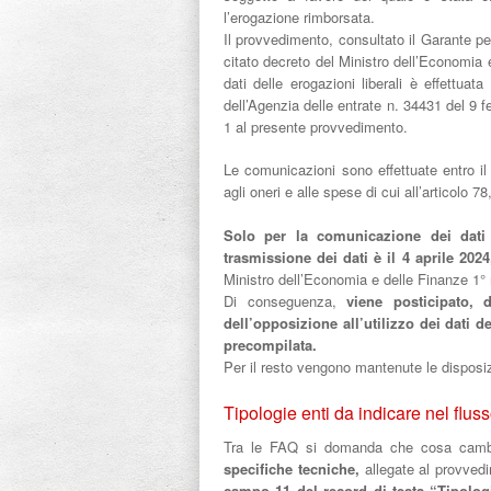
l’erogazione rimborsata.
Il provvedimento, consultato il Garante per
citato decreto del Ministro dell’Economia
dati delle erogazioni liberali è effettua
dell’Agenzia delle entrate n. 34431 del 9 
1 al presente provvedimento.
Le comunicazioni sono effettuate entro il
agli oneri e alle spese di cui all’articolo
Solo per la comunicazione dei dati d
trasmissione dei dati è il 4 aprile 2024
Ministro dell’Economia e delle Finanze 1°
Di conseguenza,
viene posticipato, 
dell’opposizione all’utilizzo dei dati de
precompilata.
Per il resto vengono mantenute le disposi
Tipologie enti da indicare nel fluss
Tra le FAQ si domanda che cosa camb
specifiche tecniche,
allegate al provved
campo 11 del record di testa “Tipologi