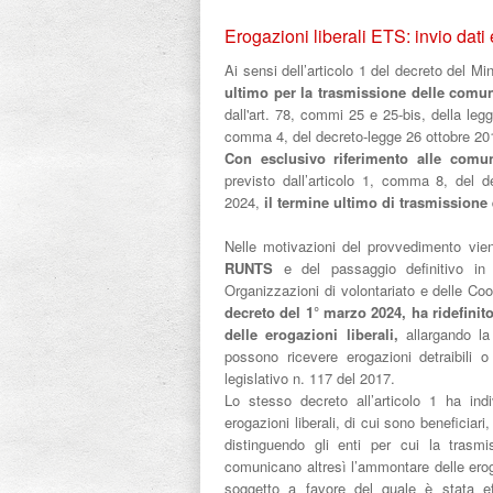
Erogazioni liberali ETS: invio dati 
Ai sensi dell’articolo 1 del decreto del M
ultimo per la trasmissione delle comu
dall'art. 78, commi 25 e 25-bis, della le
comma 4, del decreto-legge 26 ottobre 201
Con esclusivo riferimento alle comuni
previsto dall’articolo 1, comma 8, del 
2024,
il termine ultimo di trasmissione è
Nelle motivazioni del provvedimento vie
RUNTS
e del passaggio definitivo in t
Organizzazioni di volontariato e delle Coo
decreto del 1° marzo 2024, ha ridefinito 
delle erogazioni liberali,
allargando l
possono ricevere erogazioni detraibili o
legislativo n. 117 del 2017.
Lo stesso decreto all’articolo 1 ha indiv
erogazioni liberali, di cui sono beneficiari
distinguendo gli enti per cui la trasmi
comunicano altresì l’ammontare delle erogaz
soggetto a favore del quale è stata eff