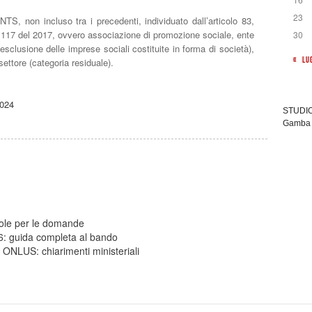
23
TS, non incluso tra i precedenti, individuato dall’articolo 83,
. 117 del 2017, ovvero associazione di promozione sociale, ente
30
’esclusione delle imprese sociali costituite in forma di società),
« LU
settore (categoria residuale).
2024
STUDIO 
Gamba 
gole per le domande
26: guida completa al bando
 ONLUS: chiarimenti ministeriali