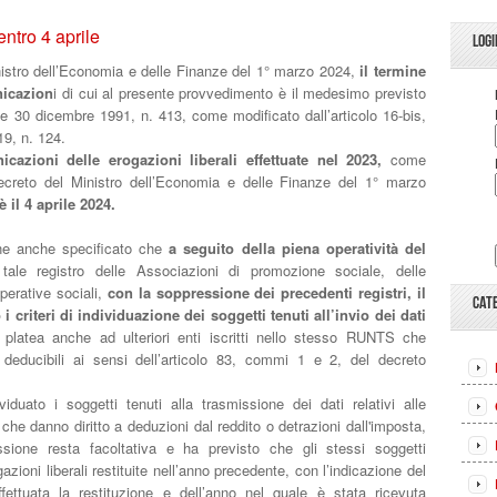
entro 4 aprile
LOGI
inistro dell’Economia e delle Finanze del 1° marzo 2024,
il termine
nicazion
i di cui al presente provvedimento è il medesimo previsto
gge 30 dicembre 1991, n. 413, come modificato dall’articolo 16-bis,
9, n. 124.
cazioni delle erogazioni liberali effettuate nel 2023,
come
decreto del Ministro dell’Economia e delle Finanze del 1° marzo
 il 4 aprile 2024.
ne anche specificato che
a seguito della piena operatività del
ale registro delle Associazioni di promozione sociale, delle
perative sociali,
con la soppressione dei precedenti registri, il
CAT
i criteri di individuazione dei soggetti tenuti all’invio dei dati
a platea anche ad ulteriori enti iscritti nello stesso RUNTS che
 deducibili ai sensi dell’articolo 83, commi 1 e 2, del decreto
iduato i soggetti tenuti alla trasmissione dei dati relativi alle
, che danno diritto a deduzioni dal reddito o detrazioni dall'imposta,
ssione resta facoltativa e ha previsto che gli stessi soggetti
ioni liberali restituite nell’anno precedente, con l’indicazione del
ettuata la restituzione e dell’anno nel quale è stata ricevuta