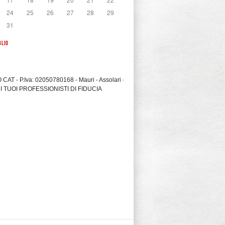
24
25
26
27
28
29
31
GLIO
CAT - P.Iva: 02050780168 - Mauri - Assolari -
I TUOI PROFESSIONISTI DI FIDUCIA