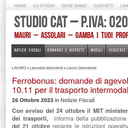
HOME
LO STUDIO
DOVE SIAMO
CONTATTI
LIN
STUDIO CAT – P.IVA: 0
Mauri – Assolari – Gamba I TUOI PROFE
NOTIZIE FISCALI
DOMANDE E RISPOSTE
MODULI
SCADENZE
LAVORO
»
Lavoratori dipendenti
»
Lavoro Dipendente
Ferrobonus: domande di agevola
10.11 per il trasporto intermoda
26 Ottobre 2023
in
Notizie Fiscali
Con avviso del 24 ottobre il MIT ministero
dei trasporti,
informa della pubblicazion
del 21 ottobre
recante le istruzioni operat