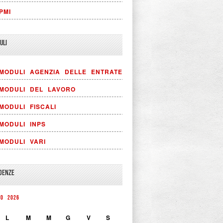
PMI
ULI
MODULI AGENZIA DELLE ENTRATE
MODULI DEL LAVORO
MODULI FISCALI
MODULI INPS
MODULI VARI
DENZE
TO 2026
L
M
M
G
V
S