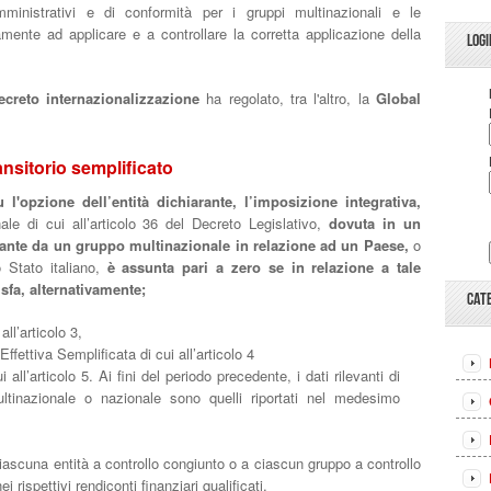
mministrativi e di conformità per i gruppi multinazionali e le
vamente ad applicare e a controllare la corretta applicazione della
LOGI
.
creto internazionalizzazione
ha regolato, tra l'altro, la
Global
ansitorio semplificato
u l'opzione dell’entità dichiarante, l’imposizione integrativa,
nale di cui all’articolo 36 del Decreto Legislativo,
dovuta in un
vante da un gruppo multinazionale in relazione ad un Paese,
o
 Stato italiano,
è assunta pari a zero se in relazione a tale
sfa, alternativamente;
CAT
all’articolo 3,
 Effettiva Semplificata di cui all’articolo 4
ui all’articolo 5. Ai fini del periodo precedente, i dati rilevanti di
tinazionale o nazionale sono quelli riportati nel medesimo
iascuna entità a controllo congiunto o a ciascun gruppo a controllo
i rispettivi rendiconti finanziari qualificati.