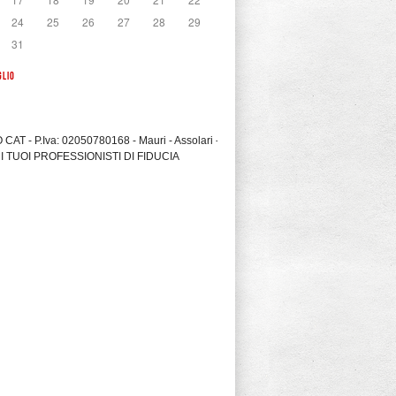
24
25
26
27
28
29
31
GLIO
CAT - P.Iva: 02050780168 - Mauri - Assolari -
I TUOI PROFESSIONISTI DI FIDUCIA