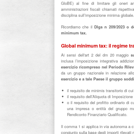
GloBE) al fine di limitare gli oneri a
amministrazioni fiscali chiamati rispetti
disciplina sull’imposizione minima globale
Ricordiamo che il
Dlgs n 209/2023 o de
minimum tax.
Global minimum tax: il regime tr
Ai sensi dell'art 2 del dm 20 maggio
s
inclusa l’imposizione integrativa addizio
esercizio ricompreso nel Periodo Rile
da un gruppo nazionale in relazione allo
esercizio e a tale Paese il gruppo soddi
il requisito de minimis transitorio di cui 
il requisito dell’Aliquota di Imposizione
o il requisito del profitto ordinario di c
una impresa o entità del gruppo mul
Rendiconto Finanziario Qualificato.
Il comma 1 si applica in via autonoma a c
congiunto sulla base degli importi rilevati ne