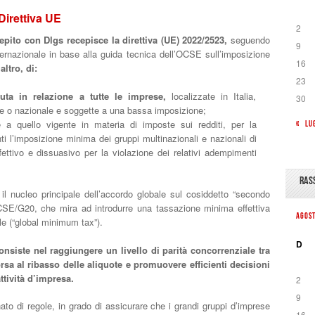
Direttiva UE
2
pito con Dlgs recepisce la direttiva (UE) 2022/2523,
seguendo
9
ternazionale in base alla guida tecnica dell’OCSE sull’imposizione
16
altro, di:
23
ta in relazione a tutte le imprese,
localizzate in Italia,
30
le o nazionale e soggette a una bassa imposizione;
 a quello vigente in materia di imposte sui redditi, per la
« LU
ti l’imposizione minima dei gruppi multinazionali e nazionali di
ettivo e dissuasivo per la violazione dei relativi adempimenti
RAS
il nucleo principale dell’accordo globale sul cosiddetto “secondo
 OCSE/G20, che mira ad introdurre una tassazione minima effettiva
AGOS
ale (“global minimum tax”).
D
nsiste nel raggiungere un livello di parità concorrenziale tra
rsa al ribasso delle aliquote e promuovere efficienti decisioni
ttività d’impresa.
2
9
ato di regole, in grado di assicurare che i grandi gruppi d’imprese
16