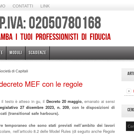
AMO
CONTATTI
LINK
 P.IVA: 02050780168
ba I TUOI PROFESSIONISTI DI FIDUCIA
TE
MODULI
SCADENZE
ocietà di Capitali
ART
 decreto MEF con le regole
 il testo è atteso in gu, il
Decreto 20 maggio
,
emanato ai sensi
legislativo 27 dicembre 2023, n. 209
,
con le disposizioni di
CER
cati (transitional safe harbours).
ere temporaneo che sono stati previsti nell’ambito dei lavori
colare, nell’articolo 8.2 delle Model Rules (di seguito anche Regole