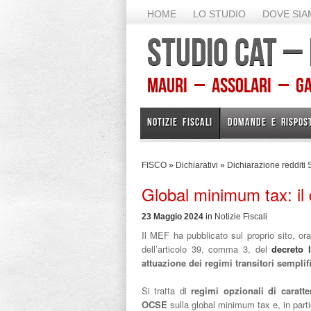
HOME
LO STUDIO
DOVE SI
STUDIO CAT –
Mauri – Assolari – Gam
NOTIZIE FISCALI
DOMANDE E RISPOS
FISCO
»
Dichiarativi
»
Dichiarazione redditi S
Global minimum tax: il
23 Maggio 2024
in
Notizie Fiscali
Il MEF ha pubblicato sul proprio sito, ora
dell’articolo 39, comma 3, del
decreto 
attuazione dei regimi transitori semplifi
Si tratta di
regimi opzionali di caratt
OCSE
sulla global minimum tax e, in parti