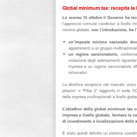
Global minimum tax: recepita la 
Lo scorso 16 ottobre il Governo ha rece
l’approccio comune condiviso a livello in
minima globale,
con l’introduzione, tra l’
un’imposta minima nazionale dovu
appartenenti a un gruppo multinaziona
un regime sanzionatorio,
conforme
violazione degli adempimenti riguardan
imprese e un regime sanzionatorio eff
informativi.
La direttiva recepisce nel mercato unico 
pilastro” o “Pillar 2” raggiunto in sede
delle imprese multinazionali a livello glob
L’obiettivo della global minimum tax co
imprese a livello globale, fermare la co
di investimento e localizzazione delle a
È stato quindi definito un sistema coordin