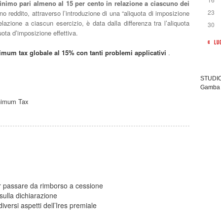
inimo pari almeno al 15 per cento in relazione a ciascuno dei
23
o reddito, attraverso l’introduzione di una “aliquota di imposizione
lazione a ciascun esercizio, è data dalla differenza tra l’aliquota
30
ota d’imposizione effettiva.
« LU
imum tax globale al 15% con tanti problemi applicativi
.
STUDIO 
Gamba 
inimum Tax
per passare da rimborso a cessione
sulla dichiarazione
iversi aspetti dell’Ires premiale