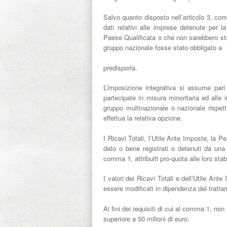
Salvo quanto disposto nell’articolo 3, comm
dati relativi alle imprese detenute per 
Paese Qualificata o che non sarebbero sta
gruppo nazionale fosse stato obbligato a
predisporla.
L’imposizione integrativa si assume par
partecipate in misura minoritaria ed alle
gruppo multinazionale o nazionale rispet
effettua la relativa opzione.
I Ricavi Totali, l’Utile Ante Imposte, la P
dato o bene registrati o detenuti da una e
comma 1, attribuiti pro-quota alle loro stab
I valori dei Ricavi Totali e dell’Utile Ant
essere modificati in dipendenza del tratta
Ai fini dei requisiti di cui al comma 1, no
superiore a 50 milioni di euro.