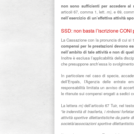
non sono sufficienti per accedere al 
articoli 67, comma 1, lett.
m)
, e 69, comm
nell’esercizio di un’effettiva attività s
SSD: non basta l’iscrizione CONI p
La Cassazione con la pronuncia di cui si tra
compensi per le prestazioni devono esse
nell’ambito di tale attività e non di qu
Inoltre è esclusa l’applicabilità della disc
che presuppone anch’essa lo svolgimento 
In particolare nel caso di specie, accade
dell’Enpals, l’Agenzia delle entrate em
responsabilità limitata un avviso di acce
le ritenute sui compensi erogati a sedici c
La lettera
m)
dell’articolo 67 Tuir, nel tes
“
le indennità di trasferta, i rimborsi forfet
attività sportive dilettantistiche da parte 
società/associazioni sportive dilettantisti