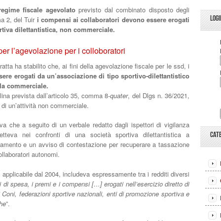
regime fiscale agevolato
previsto dal combinato disposto degli
LOGI
a 2, del Tuir
i compensi ai collaboratori devono essere erogati
portiva dilettantistica, non commerciale.
er l’agevolazione per i colloboratori
tta ha stabilito che, ai fini della agevolazione fiscale per le ssd, i
re erogati da un’associazione di tipo sportivo-dilettantistico
ella commerciale.
iplina prevista dall’articolo 35, comma 8-
quater
, del Dlgs n. 36/2021,
di un’attività non commerciale.
va che a seguito di un verbale redatto dagli ispettori di vigilanza
etteva nei confronti di una società sportiva dilettantistica a
CAT
rtamento e un avviso di contestazione per recuperare a tassazione
ollaboratori autonomi.
to applicabile dal 2004, includeva espressamente tra i redditi diversi
ari di spesa, i premi e i compensi […] erogati nell’esercizio diretto di
di Coni, federazioni sportive nazionali, enti di promozione sportiva e
che
”.