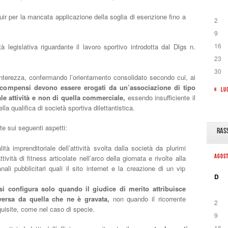
uir per la mancata applicazione della soglia di esenzione fino a
2
9
16
tà legislativa riguardante il lavoro sportivo introdotta dal Dlgs n.
23
30
a interezza, confermando l’orientamento consolidato secondo cui, ai
i compensi devono essere erogati da un’associazione di tipo
« LU
tale attività e non di quella commerciale,
essendo insufficiente il
a qualifica di società sportiva dilettantistica.
te sui seguenti aspetti:
RAS
ità imprenditoriale dell’attività svolta dalla società da plurimi
AGOS
ività di fitness articolate nell’arco della giornata e rivolte alla
ali pubblicitari quali il sito internet e la creazione di un vip
D
 si configura solo quando il giudice di merito attribuisce
versa da quella che ne è gravata,
non quando il ricorrente
2
quisite, come nel caso di specie.
9
16