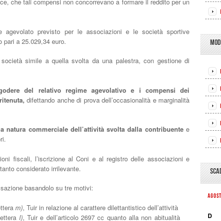
vece, che tali compensi non concorrevano a formare il reddito per un
me agevolato previsto per le associazioni e le società sportive
o pari a 25.029,34 euro.
MOD
a società simile a quella svolta da una palestra, con gestione di
 godere del relativo regime agevolativo e i compensi dei
ritenuta,
difettando anche di prova dell’occasionalità e marginalità
 natura commerciale dell’attività svolta dalla contribuente
e
ri.
oni fiscali, l’iscrizione al Coni e al registro delle associazioni e
tanto considerato irrilevante.
SCA
sazione basandolo su tre motivi:
AGOS
ettera
m)
, Tuir in relazione al carattere dilettantistico dell’attività
D
lettera
l)
, Tuir e dell’articolo 2697 cc quanto alla non abitualità