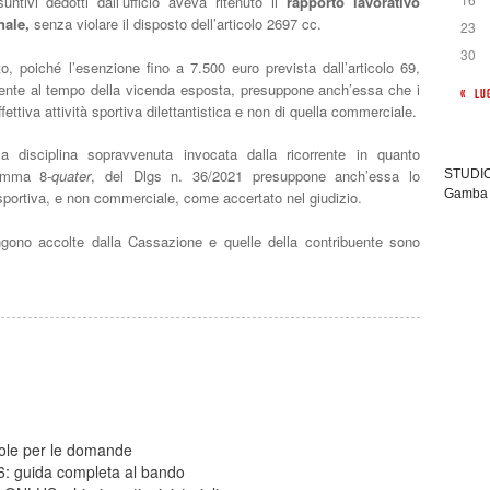
tivi dedotti dall’ufficio aveva ritenuto il
rapporto lavorativo
nale,
senza violare il disposto dell’articolo 2697 cc.
23
30
to, poiché l’esenzione fino a 7.500 euro prevista dall’articolo 69,
gente al tempo della vicenda esposta, presuppone anch’essa che i
« LU
ettiva attività sportiva dilettantistica e non di quella commerciale.
la disciplina sopravvenuta invocata dalla ricorrente in quanto
comma 8-
quater
, del Dlgs n. 36/2021 presuppone anch’essa lo
STUDIO 
Gamba 
o sportiva, e non commerciale, come accertato nel giudizio.
ngono accolte dalla Cassazione e quelle della contribuente sono
gole per le domande
26: guida completa al bando