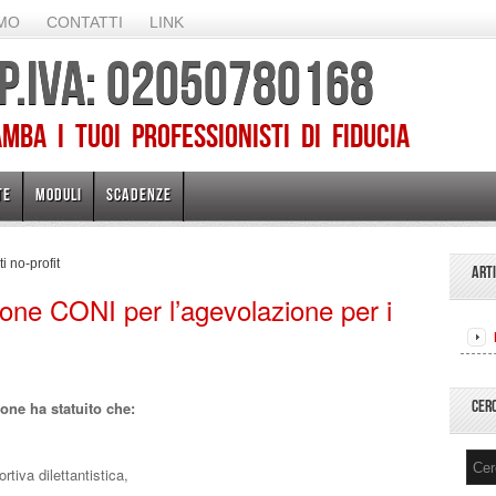
AMO
CONTATTI
LINK
 P.IVA: 02050780168
ba I TUOI PROFESSIONISTI DI FIDUCIA
TE
MODULI
SCADENZE
i no-profit
ART
ione CONI per l’agevolazione per i
CER
one ha statuito che:
rtiva dilettantistica,