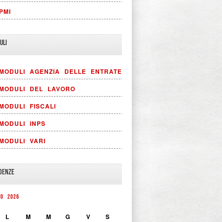
PMI
ULI
MODULI AGENZIA DELLE ENTRATE
MODULI DEL LAVORO
MODULI FISCALI
MODULI INPS
MODULI VARI
DENZE
TO 2026
L
M
M
G
V
S