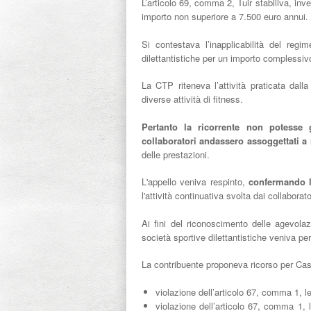
L’articolo 69, comma 2, Tuir stabiliva, in
importo non superiore a 7.500 euro annui.
Si contestava l’inapplicabilità del regi
dilettantistiche per un importo complessiv
La CTP riteneva l’attività praticata dall
diverse attività di fitness.
Pertanto la ricorrente non potesse
collaboratori andassero assoggettati a 
delle prestazioni.
L'appello veniva respinto,
confermando la
l'attività continuativa svolta dai collaborato
Ai fini del riconoscimento delle agevolazi
società sportive dilettantistiche veniva per
La contribuente proponeva ricorso per Cas
violazione dell’articolo 67, comma 1, l
violazione dell’articolo 67, comma 1, 