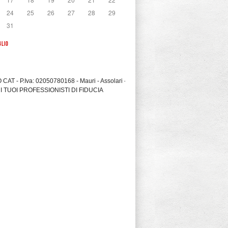
24
25
26
27
28
29
31
GLIO
CAT - P.Iva: 02050780168 - Mauri - Assolari -
I TUOI PROFESSIONISTI DI FIDUCIA