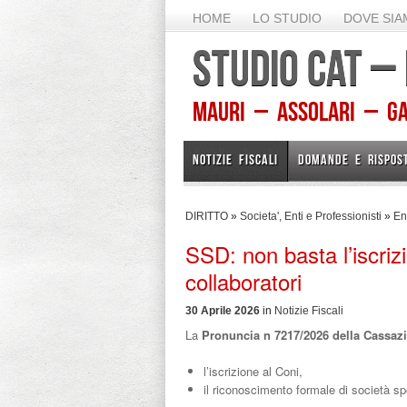
HOME
LO STUDIO
DOVE SI
STUDIO CAT –
Mauri – Assolari – Gam
NOTIZIE FISCALI
DOMANDE E RISPOS
DIRITTO
»
Societa', Enti e Professionisti
»
Ent
SSD: non basta l’iscriz
collaboratori
30 Aprile 2026
in
Notizie Fiscali
La
Pronuncia n 7217/2026 della Cassazi
l’iscrizione al Coni,
il riconoscimento formale di società spo